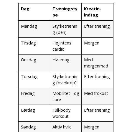
Dag
Træningsty
Kreatin-
pe
indtag
Mandag
Styrketrænin
Efter træning
g (ben)
Tirsdag
Højintens
Morgen
cardio
Onsdag
Hviledag
Med
morgenmad
Torsdag
Styrketrænin
Efter træning
g (overkrop)
Fredag
Mobilitet og
Med frokost
core
Lørdag
Full-body
Efter træning
workout
Søndag
Aktiv hvile
Morgen