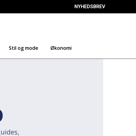
NYHEDSBREV
Stil og mode
Økonomi
D
uides,