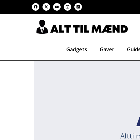
Gadgets
Gaver
Guid
Altti