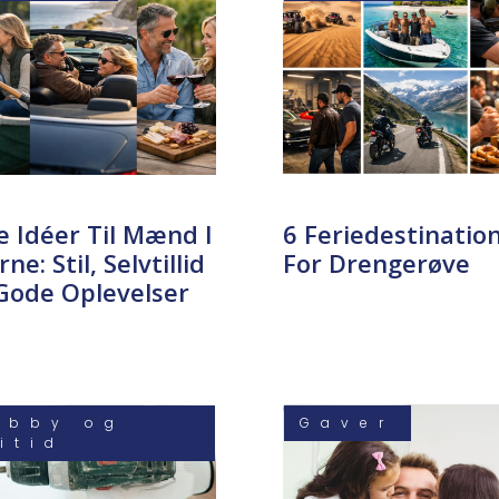
e Idéer Til Mænd I
6 Feriedestinatio
rne: Stil, Selvtillid
For Drengerøve
Gode Oplevelser
obby og
Gaver
ritid