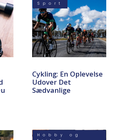
Sport
Cykling: En Oplevelse
d
Udover Det
Du
Sædvanlige
Hobby og