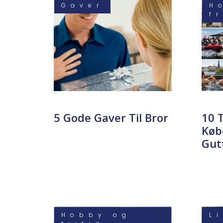
Gaver
H
f
5 Gode Gaver Til Bror
10 T
Køb
Gut
Hobby og
L