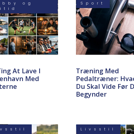
obby og
Sport
ritid
ing At Lave I
Træning Med
enhavn Med
Pedaltræner: Hva
terne
Du Skal Vide Før 
Begynder
ivsstil
Livsstil