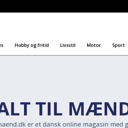
es
Hobby og fritid
Livsstil
Motor
Sport
ALT TIL MÆN
lmaend.dk er et dansk online magasin med g