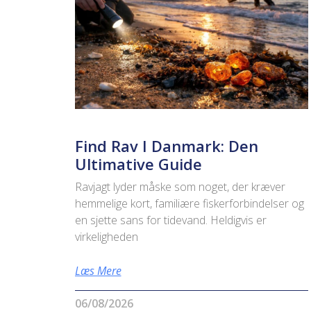
Find Rav I Danmark: Den
Ultimative Guide
Ravjagt lyder måske som noget, der kræver
hemmelige kort, familiære fiskerforbindelser og
en sjette sans for tidevand. Heldigvis er
virkeligheden
Læs Mere
06/08/2026