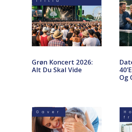
fritid
Grøn Koncert 2026:
Dat
Alt Du Skal Vide
40’e
Og 
Gaver
H
f