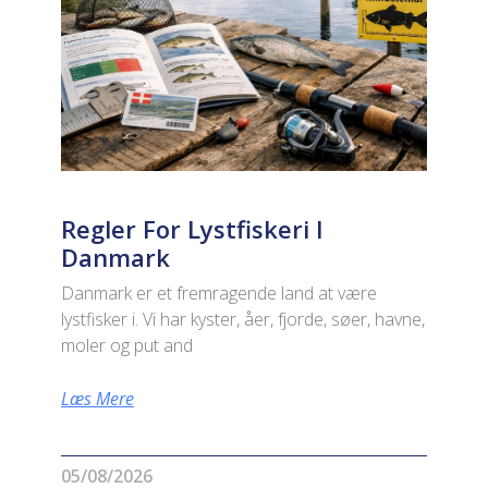
Regler For Lystfiskeri I
Danmark
Danmark er et fremragende land at være
lystfisker i. Vi har kyster, åer, fjorde, søer, havne,
moler og put and
Læs Mere
05/08/2026